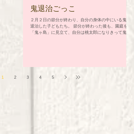
鬼退治ごっこ
２月２日の節分が終わり、自分の身体の中にいる鬼を
退治した子どもたち。 節分が終わった後も、園庭を
「鬼ヶ島」に見立て、自分は桃太郎になりきって鬼退
治ごっこを楽しんでいる２歳児さんたちです。２階か
ら鬼ヶ島（園庭）をみて、自分たちより小さい0歳児、
１歳児さんがいると「助けに行かな...
1
2
3
4
5