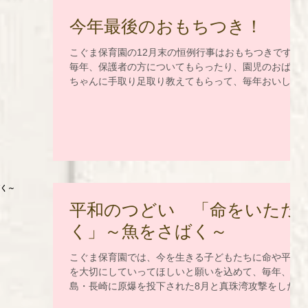
今年最後のおもちつき！
こぐま保育園の12月末の恒例行事はおもちつきです！
毎年、保護者の方についてもらったり、園児のおばあ
ちゃんに手取り足取り教えてもらって、毎年おいしい
つきたてのおもち味わっています。 今年の付き手は、
保育者とじゃがいもさんたち（5才児）！...
平和のつどい 「命をいただ
く」～魚をさばく～
こぐま保育園では、今を生きる子どもたちに命や平和
を大切にしていってほしいと願いを込めて、毎年、広
島・長崎に原爆を投下された8月と真珠湾攻撃をした
12月に、「平和のつどい」を行っています。 今年の12