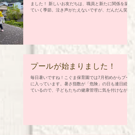
ました！ 新しいお友だちは、職員と新たに関係を築い
ていく季節。泣き声がたえないですが、だんだん笑顔
を見せたり、おいしくご飯を食べられるようになって
きています。 ようやく暖かくなってきて、散歩先で
「春探し」が楽しくなっている子ど...
プールが始まりました！
毎日暑いですね！こぐま保育園では7月初めからプール
に入っています。暑さ指数が「危険」の日も連日続い
ているので、子どもたちの健康管理に気を付けながら
も、思いきり水遊びできるよう、日よけをしたり、時
間を考えてお外に出ています。葉っぱやお花で色水を
作ってジュース屋さん、砂場でお山...